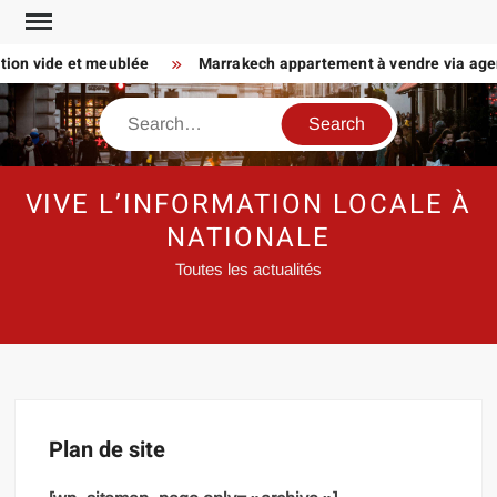
Skip
to
tion vide et meublée
Marrakech appartement à vendre via agence
content
Search
VIVE L’INFORMATION LOCALE À
NATIONALE
Toutes les actualités
Plan de site