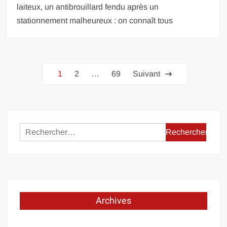
laiteux, un antibrouillard fendu après un
stationnement malheureux : on connaît tous
Pagination
1
2
…
69
Suivant
des
publications
Rechercher :
Archives