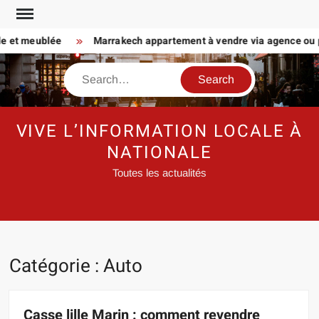
Skip
to
et meublée
Marrakech appartement à vendre via agence ou partic
content
Search
VIVE L’INFORMATION LOCALE À
NATIONALE
Toutes les actualités
Catégorie :
Auto
Casse lille Marin : comment revendre