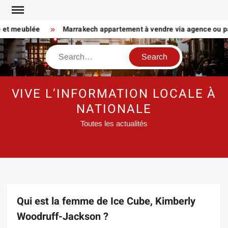
Skip
to
et meublée
Marrakech appartement à vendre via agence ou partic
content
Search
VIVE L’INFORMATION LOCALE À
NATIONALE
Toutes les actualités
Qui est la femme de Ice Cube, Kimberly
Woodruff-Jackson ?