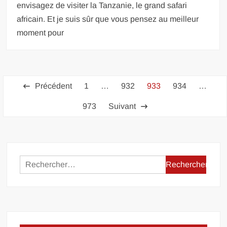
envisagez de visiter la Tanzanie, le grand safari
africain. Et je suis sûr que vous pensez au meilleur
moment pour
Pagination
Précédent
1
…
932
933
934
…
des
973
Suivant
publications
Rechercher :