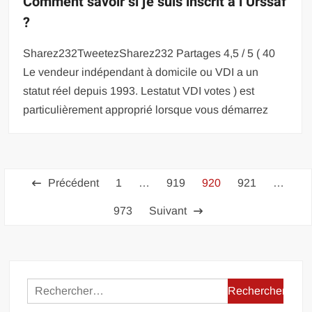
Comment savoir si je suis inscrit à l’Urssaf
?
Sharez232TweetezSharez232 Partages 4,5 / 5 ( 40
Le vendeur indépendant à domicile ou VDI a un
statut réel depuis 1993. Lestatut VDI votes ) est
particulièrement approprié lorsque vous démarrez
Pagination
Précédent
1
…
919
920
921
…
des
973
Suivant
publications
Rechercher :