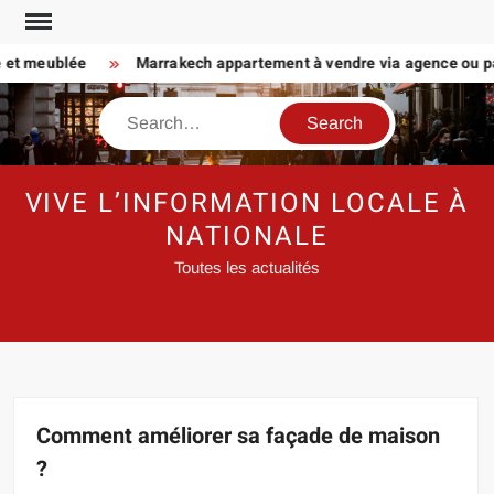
Skip
to
t meublée
Marrakech appartement à vendre via agence ou particu
content
Search
VIVE L’INFORMATION LOCALE À
NATIONALE
Toutes les actualités
Comment améliorer sa façade de maison
?