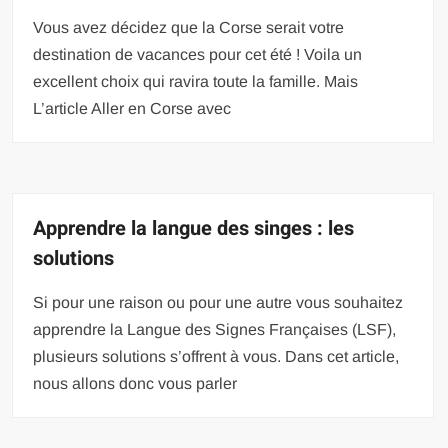
Vous avez décidez que la Corse serait votre
destination de vacances pour cet été ! Voila un
excellent choix qui ravira toute la famille. Mais
L’article Aller en Corse avec
Apprendre la langue des singes : les
solutions
Si pour une raison ou pour une autre vous souhaitez
apprendre la Langue des Signes Françaises (LSF),
plusieurs solutions s’offrent à vous. Dans cet article,
nous allons donc vous parler