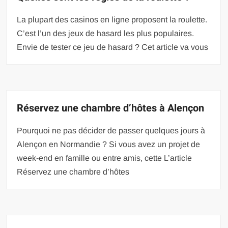
La plupart des casinos en ligne proposent la roulette.
C’est l’un des jeux de hasard les plus populaires.
Envie de tester ce jeu de hasard ? Cet article va vous
Réservez une chambre d’hôtes à Alençon
Pourquoi ne pas décider de passer quelques jours à
Alençon en Normandie ? Si vous avez un projet de
week-end en famille ou entre amis, cette L’article
Réservez une chambre d’hôtes