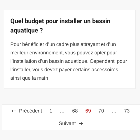
Quel budget pour installer un bassin
aquatique ?
Pour bénéficier d’un cadre plus attrayant et d’un
meilleur environnement, vous pouvez opter pour
l’installation d’un bassin aquatique. Cependant, pour
l’installer, vous devez payer certains accessoires
ainsi que la main
Pagination
Précédent
1
…
68
69
70
…
73
des
Suivant
publications