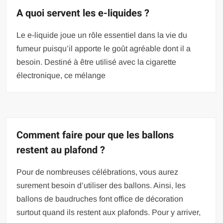
A quoi servent les e-liquides ?
Le e-liquide joue un rôle essentiel dans la vie du
fumeur puisqu’il apporte le goût agréable dont il a
besoin. Destiné à être utilisé avec la cigarette
électronique, ce mélange
Comment faire pour que les ballons
restent au plafond ?
Pour de nombreuses célébrations, vous aurez
surement besoin d’utiliser des ballons. Ainsi, les
ballons de baudruches font office de décoration
surtout quand ils restent aux plafonds. Pour y arriver,