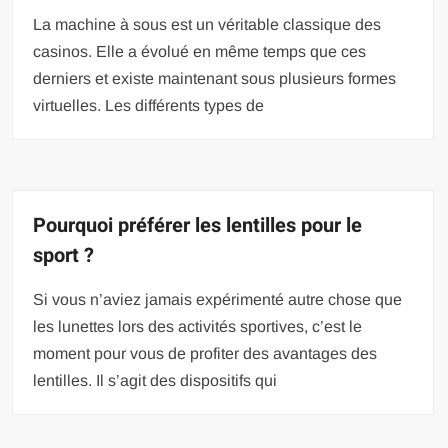
La machine à sous est un véritable classique des
casinos. Elle a évolué en même temps que ces
derniers et existe maintenant sous plusieurs formes
virtuelles. Les différents types de
Pourquoi préférer les lentilles pour le
sport ?
Si vous n’aviez jamais expérimenté autre chose que
les lunettes lors des activités sportives, c’est le
moment pour vous de profiter des avantages des
lentilles. Il s’agit des dispositifs qui