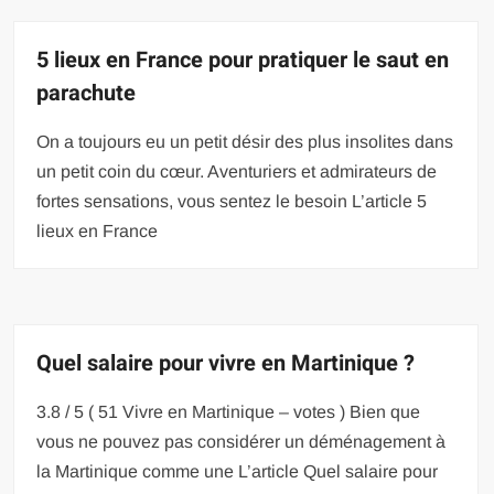
5 lieux en France pour pratiquer le saut en
parachute
On a toujours eu un petit désir des plus insolites dans
un petit coin du cœur. Aventuriers et admirateurs de
fortes sensations, vous sentez le besoin L’article 5
lieux en France
Quel salaire pour vivre en Martinique ?
3.8 / 5 ( 51 Vivre en Martinique – votes ) Bien que
vous ne pouvez pas considérer un déménagement à
la Martinique comme une L’article Quel salaire pour