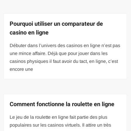
Pourquoi utiliser un comparateur de
casino en ligne
Débuter dans l’univers des casinos en ligne n’est pas
une mince affaire. Déjà que pour jouer dans les
casinos physiques il faut avoir du tact, en ligne, c’est
encore une
Comment fonctionne la roulette en ligne
Le jeu de la roulette en ligne fait partie des plus
populaires sur les casinos virtuels. Il attire un très