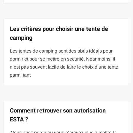
Les critères pour choisir une tente de
camping
Les tentes de camping sont des abris idéals pour
dormir et pour se mettre en sécurité. Néanmoins, il
n’est pas souvent facile de faire le choix d’une tente
parmi tant
Comment retrouver son autorisation
ESTA ?
Vous avez perdu ou vous n’arrivez plus à mettre la