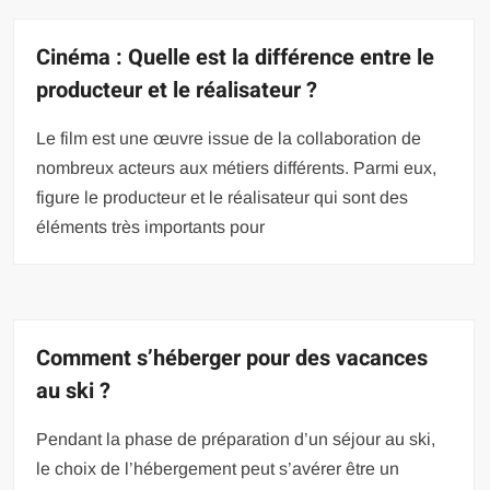
Cinéma : Quelle est la différence entre le
producteur et le réalisateur ?
Le film est une œuvre issue de la collaboration de
nombreux acteurs aux métiers différents. Parmi eux,
figure le producteur et le réalisateur qui sont des
éléments très importants pour
Comment s’héberger pour des vacances
au ski ?
Pendant la phase de préparation d’un séjour au ski,
le choix de l’hébergement peut s’avérer être un