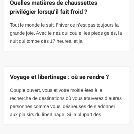
Quelles matières de chaussettes
privilégier lorsqu’il fait froid ?
Tout le monde le sait, l’hiver ce n’est pas toujours la
grande joie. Avec le nez qui coule, les pieds gelés, la
nuit qui tombe dès 17 heures, et la
Voyage et libertinage : où se rendre ?
Couple ouvert, vous et votre moitié êtes à la
recherche de destinations où vous trouverez d’autres
personnes comme vous, désireuses de s’adonner
aux plaisirs du libertinage. Si la plupart des