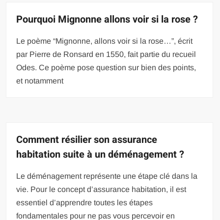
Pourquoi Mignonne allons voir si la rose ?
Le poème “Mignonne, allons voir si la rose…”, écrit
par Pierre de Ronsard en 1550, fait partie du recueil
Odes. Ce poème pose question sur bien des points,
et notamment
Comment résilier son assurance
habitation suite à un déménagement ?
Le déménagement représente une étape clé dans la
vie. Pour le concept d’assurance habitation, il est
essentiel d’apprendre toutes les étapes
fondamentales pour ne pas vous percevoir en