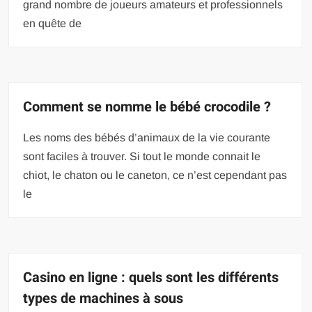
grand nombre de joueurs amateurs et professionnels
en quête de
Comment se nomme le bébé crocodile ?
Les noms des bébés d’animaux de la vie courante
sont faciles à trouver. Si tout le monde connait le
chiot, le chaton ou le caneton, ce n’est cependant pas
le
Casino en ligne : quels sont les différents
types de machines à sous