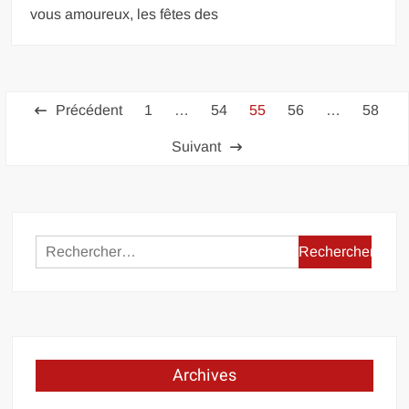
vous amoureux, les fêtes des
Pagination
Précédent
1
…
54
55
56
…
58
des
Suivant
publications
Rechercher :
Archives