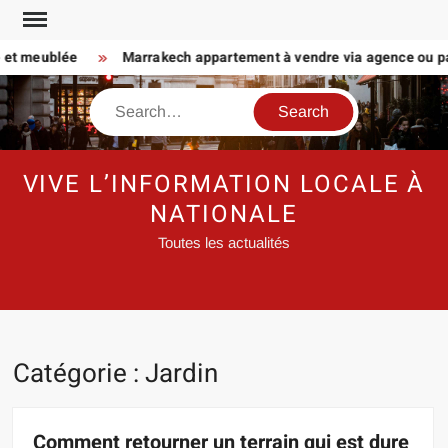
Skip
to
t meublée
Marrakech appartement à vendre via agence ou particu
content
Search
VIVE L’INFORMATION LOCALE À
NATIONALE
Toutes les actualités
Catégorie :
Jardin
Comment retourner un terrain qui est dure