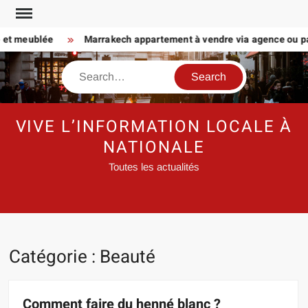
Skip
to
et meublée
Marrakech appartement à vendre via agence ou partic
content
Search
VIVE L’INFORMATION LOCALE À
NATIONALE
Toutes les actualités
Catégorie :
Beauté
Comment faire du henné blanc ?