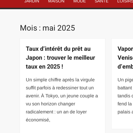
JARDIN
MAISON
MODE
SANTÉ
LOISIR
Mois :
mai 2025
Taux d’intérêt du prêt au
Vapor
Japon : trouver le meilleur
Venis
taux en 2025 !
d’emb
Un simple chiffre après la virgule
Un pige
suffit parfois à redessiner tout un
battant
avenir. À Tokyo, un jeune couple a
tandis 
vu son horizon changer
fend la
radicalement : un an de loyer
palais
économisé,