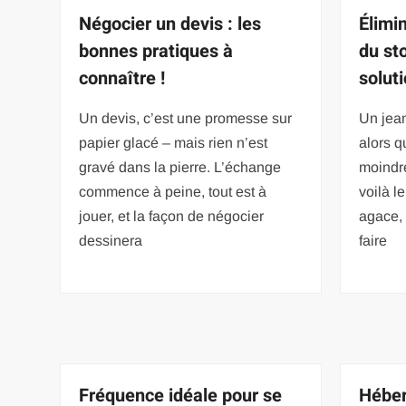
Négocier un devis : les
Élimi
bonnes pratiques à
du st
connaître !
solut
Un devis, c’est une promesse sur
Un jean
papier glacé – mais rien n’est
alors q
gravé dans la pierre. L’échange
moindr
commence à peine, tout est à
voilà l
jouer, et la façon de négocier
agace, q
dessinera
faire
Fréquence idéale pour se
Héber