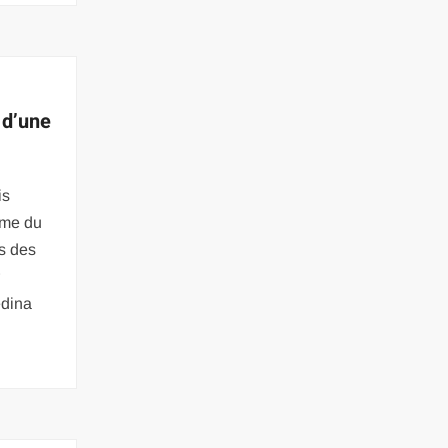
 d’une
is
rme du
s des
r
édina