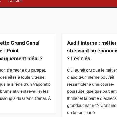
S
CUISINE
etto Grand Canal
Audit interne : métier
e : Point
stressant ou épanoui
arquement idéal ?
? Les clés
on s’arrache du parapet,
Qui aurait cru que le métie
 des ailes à toute vitesse,
d’auditeur interne pouvait
que la sirène d’un Vaporetto
ressembler à une course-
 brume et vient réveiller les
poursuite, quelque part ent
 assoupis du Grand Canal. À
thriller et la partie d’échecs
grandeur nature ? Certains 
un terrain miné