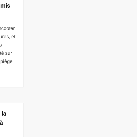
rmis
scooter
ures, et
s
té sur
 piège
 la
 à