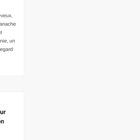
eveux,
 panache
t
nie, un
regard
ur
on