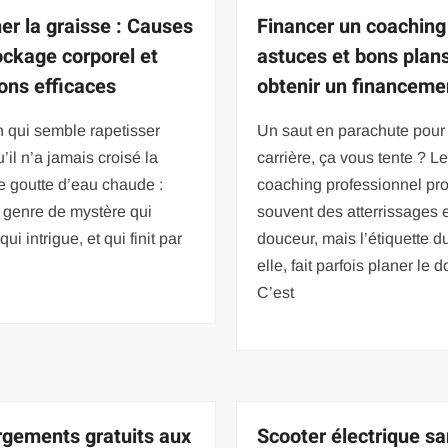
ner la graisse : Causes
Financer un coaching
ockage corporel et
astuces et bons plan
ions efficaces
obtenir un financeme
 qui semble rapetisser
Un saut en parachute pour 
u’il n’a jamais croisé la
carrière, ça vous tente ? L
e goutte d’eau chaude :
coaching professionnel pr
e genre de mystère qui
souvent des atterrissages 
ui intrigue, et qui finit par
douceur, mais l’étiquette du
elle, fait parfois planer le d
C’est
gements gratuits aux
Scooter électrique s