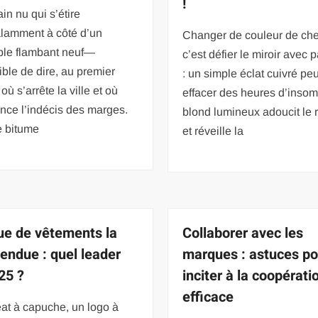
!
ain nu qui s’étire
lamment à côté d’un
Changer de couleur de ch
le flambant neuf—
c’est défier le miroir avec
ble de dire, au premier
: un simple éclat cuivré peu
où s’arrête la ville et où
effacer des heures d’insom
ce l’indécis des marges.
blond lumineux adoucit le 
e bitume
et réveille la
e de vêtements la
Collaborer avec les
vendue : quel leader
marques : astuces po
25 ?
inciter à la coopérati
efficace
at à capuche, un logo à