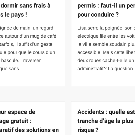
 dormir sans frais à
permis : faut-il un pe
s le pays !
pour conduire ?
ignée de main, un regard
Lisa serre la poignée, son 
ce autour d’un mug de café
électrique file entre les voit
parfois, il suffit d’un geste
la ville semble soudain plu
le pour que le cours d’un
accessible. Mais cette liber
 bascule. Traverser
deux roues cache-t-elle un
ique sans
administratif ? La question
eur espace de
Accidents : quelle est
age gratuit :
tranche d’âge la plus
ratif des solutions en
risque ?