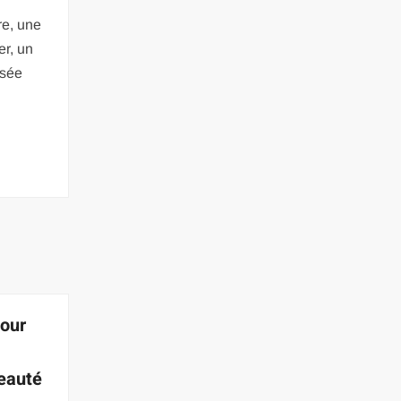
ure, une
er, un
ssée
pour
beauté