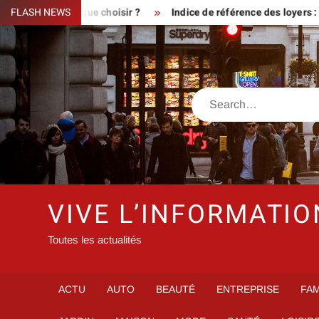
Skip
ulier : que choisir ?
FLASH NEWS
Indice de référence des loyers : qui peu
to
content
Search
VIVE L’INFORMATIO
Toutes les actualités
ACTU
AUTO
BEAUTÉ
ENTREPRISE
FAM