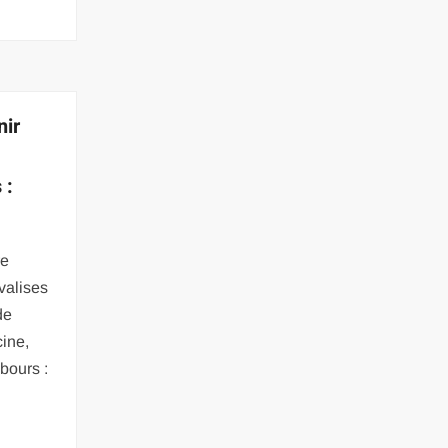
nir
 :
re
valises
de
cine,
bours :