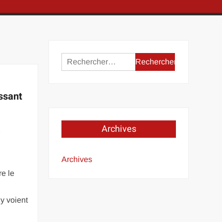
Rechercher :
ssant
Archives
r
Archives
re le
y voient