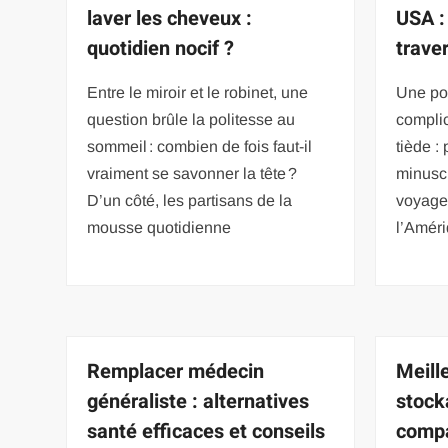
laver les cheveux :
USA :
quotidien nocif ?
traver
Entre le miroir et le robinet, une
Une po
question brûle la politesse au
compli
sommeil : combien de fois faut-il
tiède : 
vraiment se savonner la tête ?
minuscu
D’un côté, les partisans de la
voyage
mousse quotidienne
l’Amér
Remplacer médecin
Meill
généraliste : alternatives
stock
santé efficaces et conseils
compa