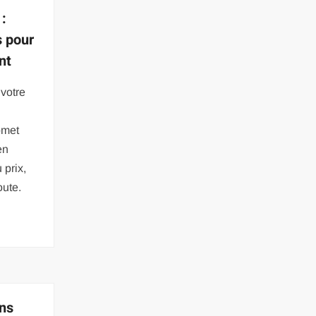
 :
s pour
nt
votre
e
omet
en
 prix,
oute.
ans