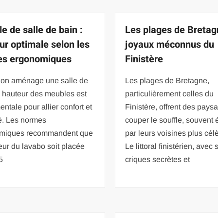
e de salle de bain :
Les plages de Bretag
ur optimale selon les
joyaux méconnus du
es ergonomiques
Finistère
’on aménage une salle de
Les plages de Bretagne,
a hauteur des meubles est
particulièrement celles du
ntale pour allier confort et
Finistère, offrent des pays
té. Les normes
couper le souffle, souvent 
miques recommandent que
par leurs voisines plus cél
eur du lavabo soit placée
Le littoral finistérien, avec 
5
criques secrètes et