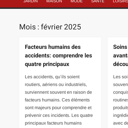
JARDIN
MAISON
MODE
SANTÉ
LOISIR
Mois :
février 2025
Facteurs humains des
Soins
accidents: comprendre les
avant
quatre principaux
découv
Les accidents, qu’ils soient
Les soi
routiers, aériens ou industriels,
souvent
surviennent souvent en raison de
conqui
facteurs humains. Ces éléments
routine
sont majeurs pour comprendre et
produit
prévenir ces incidents. Les quatre
ingrédi
principaux facteurs humains
avec d