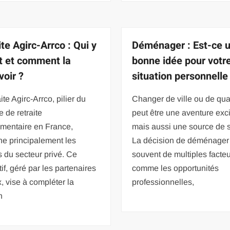
te Agirc-Arrco : Qui y
Déménager : Est-ce 
it et comment la
bonne idée pour votr
voir ?
situation personnelle
ite Agirc-Arrco, pilier du
Changer de ville ou de quar
 de retraite
peut être une aventure exci
mentaire en France,
mais aussi une source de s
ne principalement les
La décision de déménage
s du secteur privé. Ce
souvent de multiples facte
tif, géré par les partenaires
comme les opportunités
, vise à compléter la
professionnelles,
n