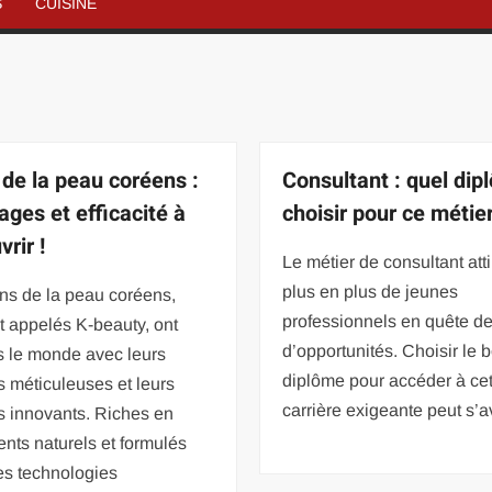
S
CUISINE
 de la peau coréens :
Consultant : quel dip
ages et efficacité à
choisir pour ce métier
rir !
Le métier de consultant att
plus en plus de jeunes
ns de la peau coréens,
professionnels en quête de 
 appelés K-beauty, ont
d’opportunités. Choisir le 
s le monde avec leurs
diplôme pour accéder à cet
s méticuleuses et leurs
carrière exigeante peut s’a
s innovants. Riches en
ents naturels et formulés
es technologies