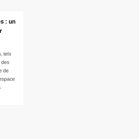
es : un
r
, tels
s des
e de
 espace
s