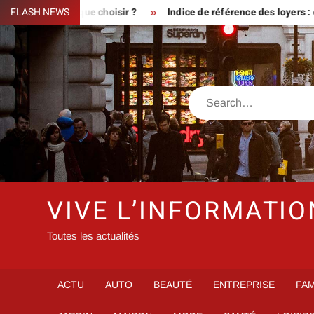
Skip
ulier : que choisir ?
FLASH NEWS
Indice de référence des loyers : qui peu
to
content
Search
VIVE L’INFORMATIO
Toutes les actualités
ACTU
AUTO
BEAUTÉ
ENTREPRISE
FAM