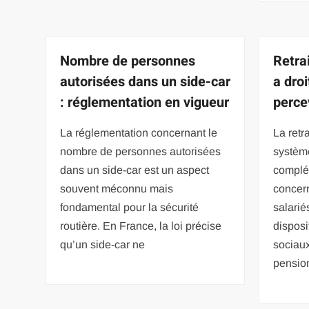
Nombre de personnes
Retrai
autorisées dans un side-car
a dro
: réglementation en vigueur
perce
La réglementation concernant le
La retra
nombre de personnes autorisées
système
dans un side-car est un aspect
complé
souvent méconnu mais
concer
fondamental pour la sécurité
salarié
routière. En France, la loi précise
disposi
qu’un side-car ne
sociaux
pensio