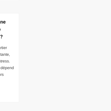
une
e
 ?
tier
tante,
tress.
r dépend
urs