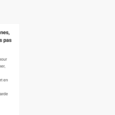
anes,
s pas
pour
er,
rt en
garde