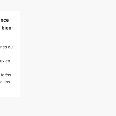
iance
t bien-
gnes du
eux en
forêts
allins,