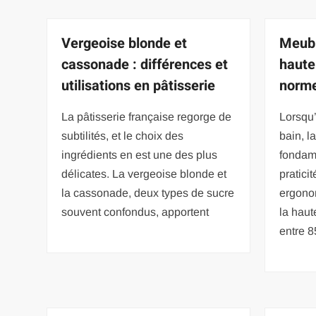
Vergeoise blonde et
Meubl
cassonade : différences et
haute
utilisations en pâtisserie
norm
La pâtisserie française regorge de
Lorsqu
subtilités, et le choix des
bain, l
ingrédients en est une des plus
fondame
délicates. La vergeoise blonde et
pratici
la cassonade, deux types de sucre
ergono
souvent confondus, apportent
la haut
entre 8