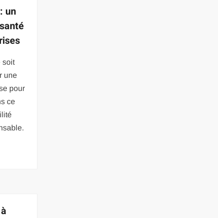
: un
 santé
rises
 soit
ir une
use pour
ns ce
lité
nsable.
 à