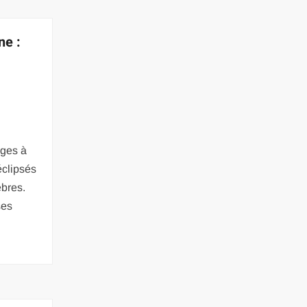
ne :
ages à
éclipsés
èbres.
ses