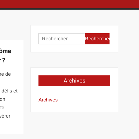
Rechercher :
lôme
 ?
ire de
Archives
défis et
bon
Archives
te
vérer