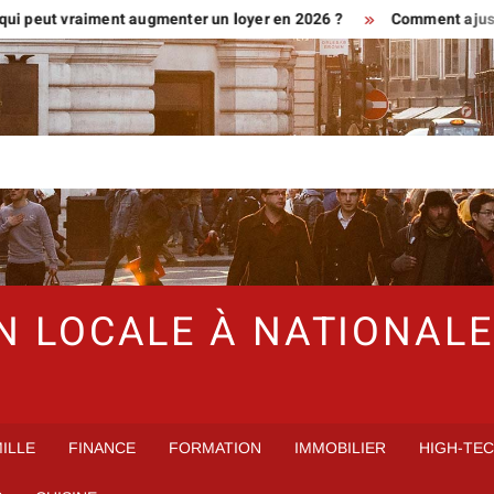
t vraiment augmenter un loyer en 2026 ?
Comment ajuster son hy
N LOCALE À NATIONALE
ILLE
FINANCE
FORMATION
IMMOBILIER
HIGH-TE