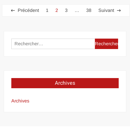
Pagination
Précédent
1
2
3
…
38
Suivant
des
publications
Rechercher :
Archives
Archives