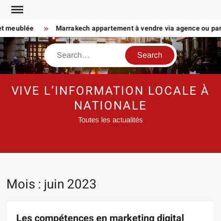
Skip
to
meublée
Marrakech appartement à vendre via agence ou particuli
content
Search
VIVE L’INFORMATION LOCALE À
NATIONALE
Toutes les actualités
Mois :
juin 2023
Les compétences en marketing digital