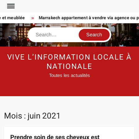
Skip
to
t meublée
Marrakech appartement à vendre via agence ou particu
content
Search
VIVE L’INFORMATION LOCALE À
NATIONALE
Toutes les actualités
Mois :
juin 2021
Prendre soin de ses cheveux est